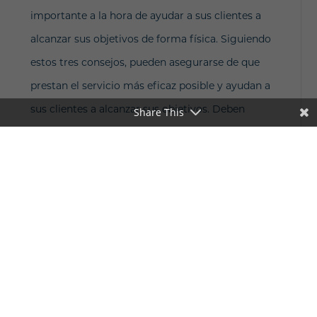
importante a la hora de ayudar a sus clientes a
alcanzar sus objetivos de forma física. Siguiendo
estos tres consejos, pueden asegurarse de que
prestan el servicio más eficaz posible y ayudan a
sus clientes a alcanzar sus objetivos. Deben
Share This
elaborar un plan de entrenamiento detallado,
seguir los progresos de sus clientes y fomentar
hábitos saludables. Dedicando tiempo a estas
cosas, los entrenadores personales pueden
asegurarse de que sus clientes tengan las mayores
posibilidades de éxito.
Eso puede parecer mucho que hacer. Pero con