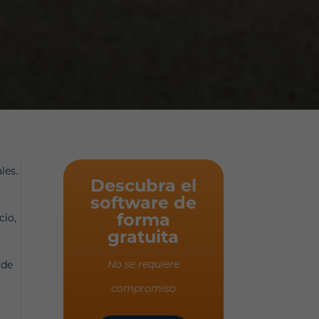
les.
Descubra el
software de
forma
cio,
gratuita
 de
No se requiere
compromiso