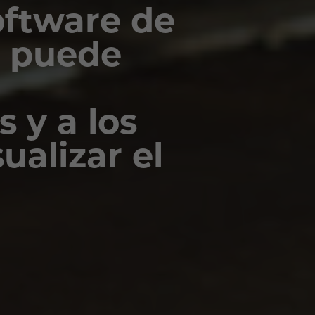
ftware de
o puede
 y a los
sualizar el