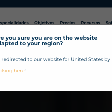
specialidades
Objetivos
Precios
Recursos
So
e you sure you are on the website
dapted to your region?
 redirected to our website for
United States
by
icking here
!