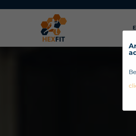
E
Ar
a
Be
cl