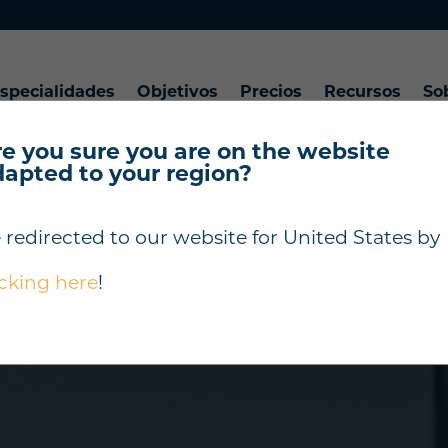
specialidades
Objetivos
Precios
Recursos
So
e you sure you are on the website
dapted to your region?
 redirected to our website for
United States
by
icking here
!