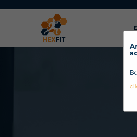
E
Ar
a
Be
cl