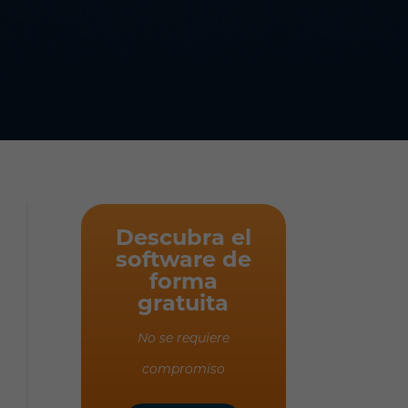
Descubra el
software de
forma
gratuita
No se requiere
compromiso