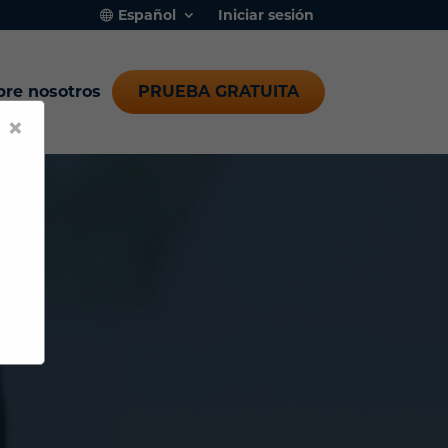
Español
Iniciar sesión
bre nosotros
PRUEBA GRATUITA
×