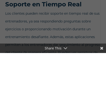
Soporte en Tiempo Real
Los clientes pueden recibir soporte en tiempo real de sus
entrenadores, ya sea respondiendo preguntas sobre
ejercicios o proporcionando motivación durante un
entrenamiento desafiante. Además, estas aplicaciones
permiten a los entrenadores dar seguimiento al progreso
Share This
del cliente de manera eficiente. Pueden ver registros de
entrenamiento, analizar tendencias de datos y realizar
ajustes necesarios a los entrenamientos personalizados
en consecuencia.
Superar Desafíos en la
Comunicación Cliente-
Entrenador con