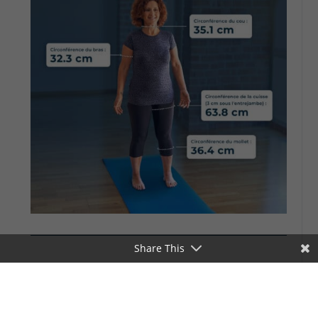
Share This
5. Hexfit
– Todo bajo control
en una sola app