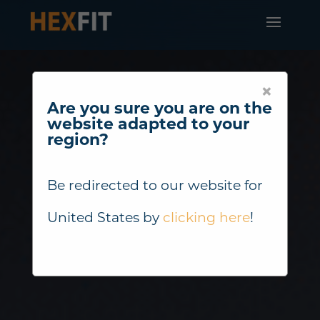
×
Are you sure you are on the
website adapted to your
region?
Be redirected to our website for
United States
by
clicking here
!