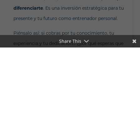
diferenciarte
.
Es una inversión estratégica para tu
presente y tu futuro como entrenador personal.
Piénsalo así: si cobras por tu conocimiento, tu
Share This
experiencia y tu dedicación… ¿por qué esperas que
la herramienta que te ayude a entregar ese valor
sea gratuita?
Descubra el software de
forma gratuita