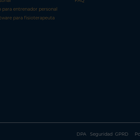
sonal
FAQ
 para entrenador personal
tware para fisioterapeuta
DPA
Seguridad
GPRD
Po