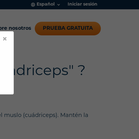
Español
Iniciar sesión
bre nosotros
PRUEBA GRATUITA
×
uádriceps" ?
del muslo (cuádriceps). Mantén la