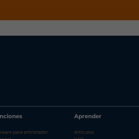
nciones
Aprender
tware para entrenador
Articulos