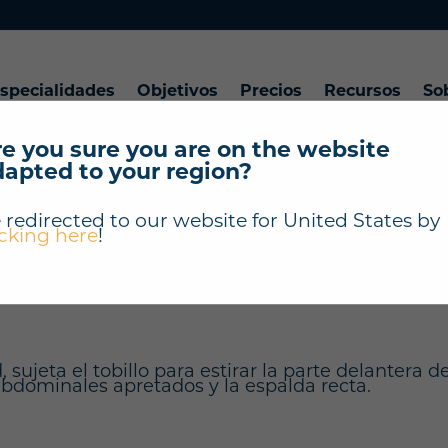
specialidades
Objetivos
Precios
Recursos
So
e you sure you are on the website
dapted to your region?
"Estiramiento de c
 redirected to our website for
United States
by
icking here
!
sujeta el tobillo para estirar la parte delantera 
 abdominales apretados y la espalda recta.