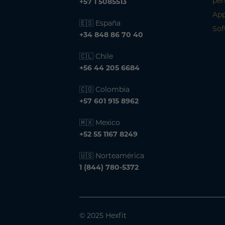
per
+57 1 5085513
App
🇪🇸 España
Sof
+34 848 86 70 40
🇨🇱 Chile
+56 44 205 6684
🇨🇴 Colombia
+57 601 915 8962
🇲🇽 Mexico
+52 55 1167 8249
🇺🇸 Norteamérica
1 (844) 780-5372
© 2025 Hexfit