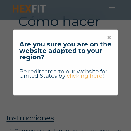
Cómo hacer
"Elevación
×
lateral de BD
Are you sure you are on the
website adapted to your
de 90° y
region?
rotación de
Be redirected to our website for
United States
by
clicking here
!
hombros" ?
Instrucciones