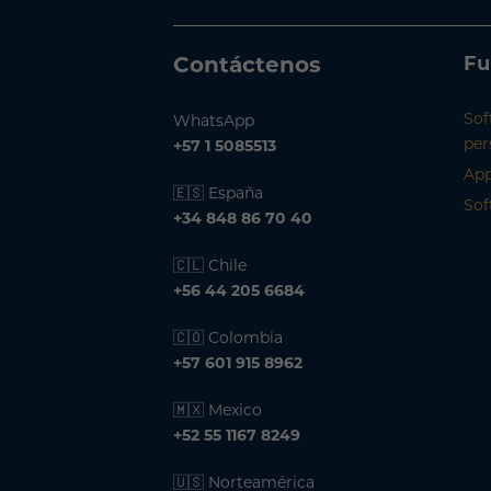
Contáctenos
Fu
Sof
WhatsApp
per
+57 1 5085513
App
🇪🇸 España
Sof
+34 848 86 70 40
🇨🇱 Chile
+56 44 205 6684
🇨🇴 Colombia
+57 601 915 8962
🇲🇽 Mexico
+52 55 1167 8249
🇺🇸 Norteamérica