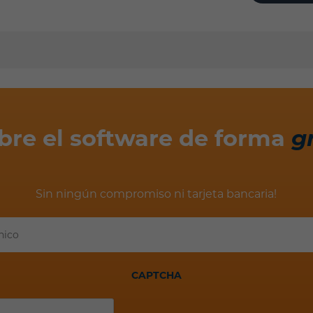
bre el software de forma
g
Sin ningún compromiso ni tarjeta bancaria!
Tu
correo
electrónico
CAPTCHA