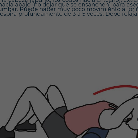
a cabeza (apunte los codos hacia el techo), extien
 hacia abajo (no dejar que se ensanchen) para as
 lumbar. Puede haber muy poco movimiento al prin
spira profundamente de 3 a 5 veces. Debe relajars