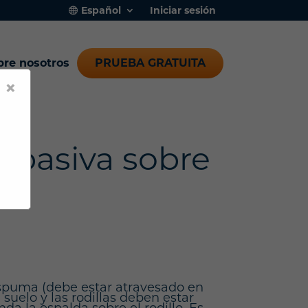
Español
Iniciar sesión
bre nosotros
PRUEBA GRATUITA
×
 pasiva sobre
 espuma (debe estar atravesado en
 suelo y las rodillas deben estar