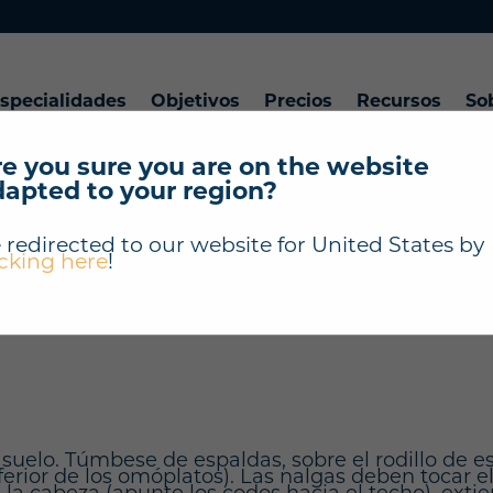
specialidades
Objetivos
Precios
Recursos
So
e you sure you are on the website
dapted to your region?
"Extensión torácica
 redirected to our website for
United States
by
icking here
!
espuma" ?
l suelo. Túmbese de espaldas, sobre el rodillo de
nferior de los omóplatos). Las nalgas deben tocar el