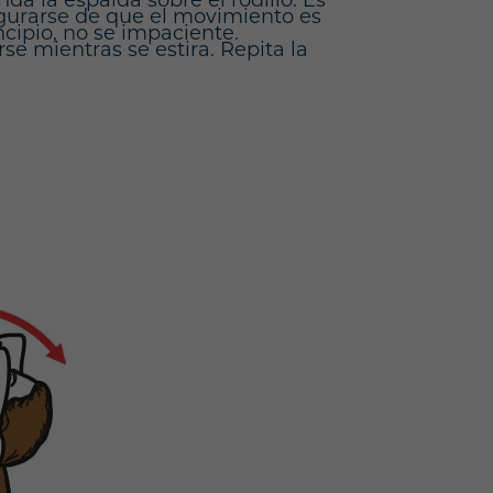
da la espalda sobre el rodillo. Es
egurarse de que el movimiento es
cipio, no se impaciente.
e mientras se estira. Repita la