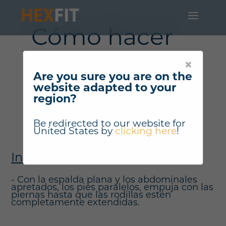
Cómo hacer
"Máquina de
×
prensa de
Are you sure you are on the
website adapted to your
piernas" ?
region?
Be redirected to our website for
United States
by
clicking here
!
Instrucciones
- Con la espalda plana y los abdominales
apretados, los pies paralelos, empuja con las
piernas hasta que las rodillas estén
completamente extendidas.