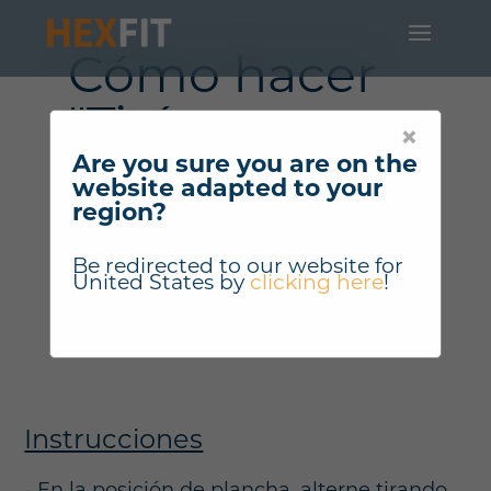
Cómo hacer
"Tirón
×
Are you sure you are on the
alternado de la
website adapted to your
region?
rodilla bajo la
posición de
Be redirected to our website for
United States
by
clicking here
!
plancha" ?
Instrucciones