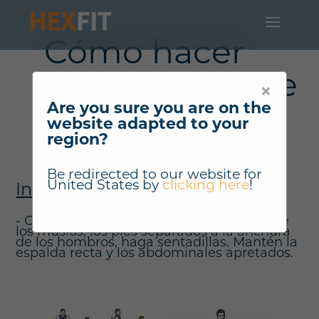
Cómo hacer
"Sentadilla libre
×
RB" ?
Are you sure you are on the
website adapted to your
region?
Be redirected to our website for
United States
by
clicking here
!
Instrucciones
- Coloque una banda elástica alrededor de
los muslos, los pies separados a la anchura
de los hombros, haga sentadillas. Mantén la
espalda recta y los abdominales apretados.