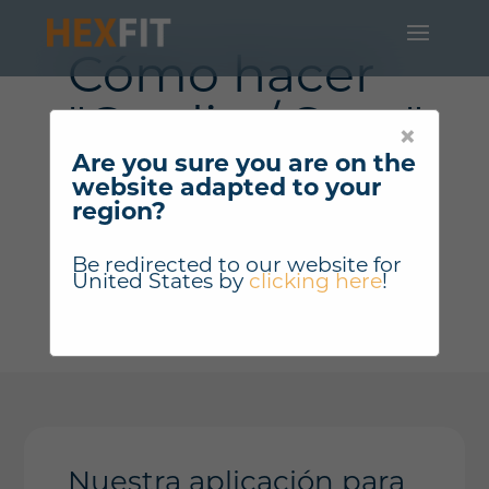
Cómo hacer
"Cardio / Step"
×
Are you sure you are on the
?
website adapted to your
region?
Be redirected to our website for
United States
by
clicking here
!
Nuestra aplicación para