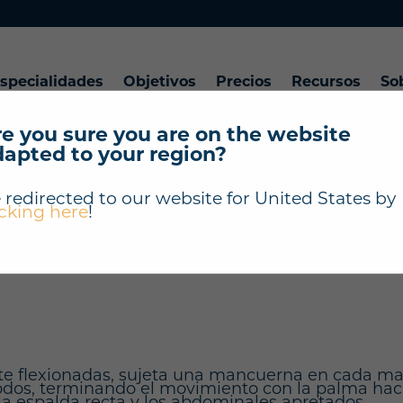
specialidades
Objetivos
Precios
Recursos
So
e you sure you are on the website
dapted to your region?
"Curl de bíceps co
 redirected to our website for
United States
by
icking here
!
?
mente flexionadas, sujeta una mancuerna en cada 
s codos, terminando el movimiento con la palma hac