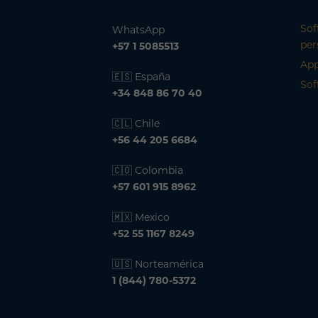
Sof
WhatsApp
per
+57 1 5085513
App
🇪🇸 España
Sof
+34 848 86 70 40
🇨🇱 Chile
+56 44 205 6684
🇨🇴 Colombia
+57 601 915 8962
🇲🇽 Mexico
+52 55 1167 8249
🇺🇸 Norteamérica
1 (844) 780-5372