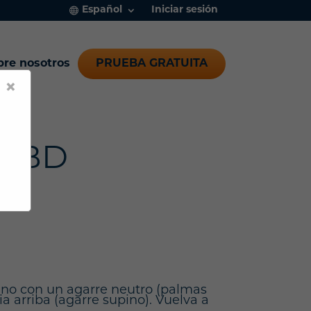
Español
Iniciar sesión
bre nosotros
PRUEBA GRATUITA
×
n BD
mano con un agarre neutro (palmas
ia arriba (agarre supino). Vuelva a