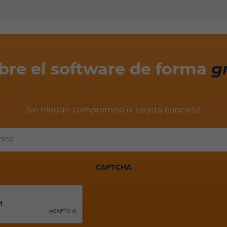
bre el software de forma
g
Sin ningún compromiso ni tarjeta bancaria!
Tu
correo
electrónico
CAPTCHA