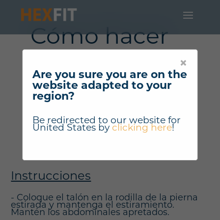
Cómo hacer
"Estiramiento
×
de cuádriceps
Are you sure you are on the
website adapted to your
en posición
region?
lateral" ?
Be redirected to our website for
United States
by
clicking here
!
Instrucciones
- Coloque el talón en la rodilla de la pierna
estirada y mantenga el estiramiento.
Mantén los abdominales apretados.