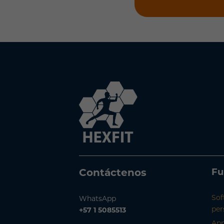
Fu
Contáctenos
Sof
WhatsApp
per
+57 1 5085513
App