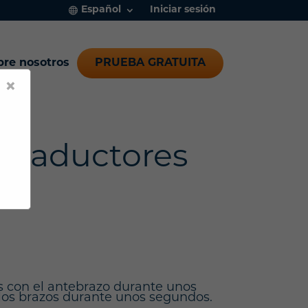
Español
Iniciar sesión
bre nosotros
PRUEBA GRATUITA
×
os aductores
nas con el antebrazo durante unos
 los brazos durante unos segundos.