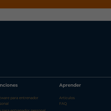
nciones
Aprender
tware para entrenador
Articulos
sonal
FAQ
 para entrenador personal