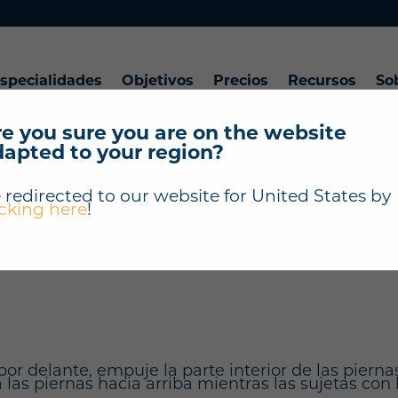
specialidades
Objetivos
Precios
Recursos
So
e you sure you are on the website
dapted to your region?
"Estiramiento de l
 redirected to our website for
United States
by
icking here
!
" ?
s por delante, empuje la parte interior de las pier
las piernas hacia arriba mientras las sujetas con