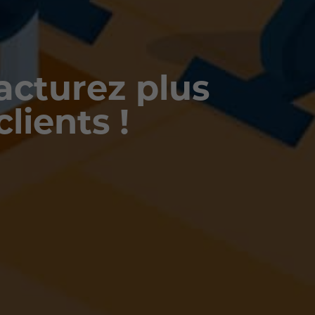
acturez plus
clients !