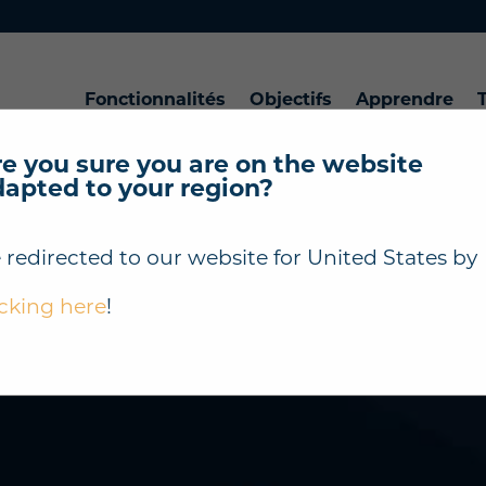
Fonctionnalités
Objectifs
Apprendre
T
e you sure you are on the website
dapted to your region?
 redirected to our website for
United States
by
icking here
!