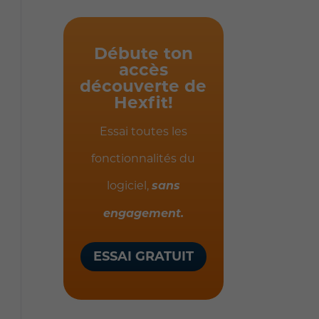
Débute ton
accès
découverte de
Hexfit!
Essai toutes les
fonctionnalités du
logiciel,
sans
engagement.
ESSAI GRATUIT