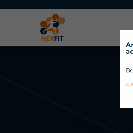
Ar
a
Be
cl