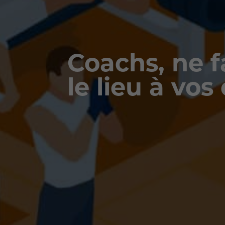
Coachs, ne f
le lieu à vos 