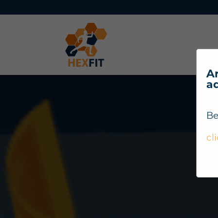
Ar
a
Be
cl