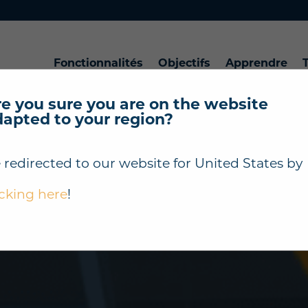
Fonctionnalités
Objectifs
Apprendre
T
e you sure you are on the website
dapted to your region?
 redirected to our website for
United States
by
icking here
!