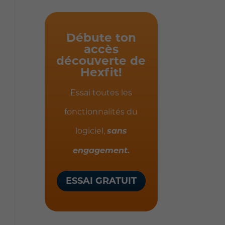
Débute ton
accès
découverte de
Hexfit!
Essai toutes les
fonctionnalités du
logiciel,
sans
engagement.
ESSAI GRATUIT