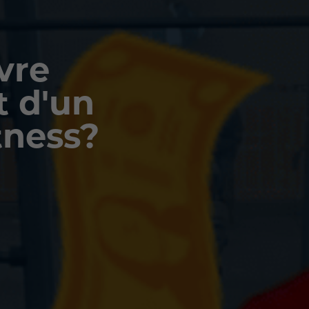
vre
t d'un
tness?