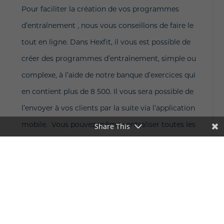
Pour faciliter la création de vos programmes
d’entraînement , nous vous conseillons de faire le
tout en ligne. Dans Hexfit, il vous est possible de
créer des programmes d’entraînement, simple ou
complexe, à l’aide de notre banque d’exercices qui
en contient plus de 8 500. Il vous sera possible de
l’envoyer à vos clients par la suite via l’application
Share This
mobile. Vous pouvez même centraliser toutes les
informations concernant le suivi de vos clients et la
création de vos programmes d’entraînement.
ESSAYEZ DURANT 7 JOURS