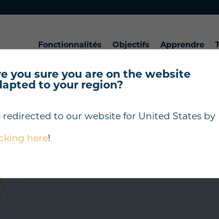
Fonctionnalités
Objectifs
Apprendre
T
e you sure you are on the website
dapted to your region?
 redirected to our website for
United States
by
icking here
!