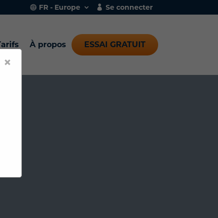
FR - Europe
Se connecter
arifs
À propos
ESSAI GRATUIT
×