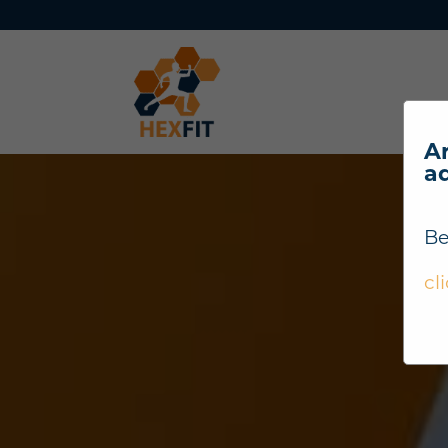
Ar
a
Be
cl