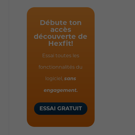
Débute ton
accès
découverte de
Hexfit!
Essai toutes les
fonctionnalités du
logiciel,
sans
engagement.
ESSAI GRATUIT