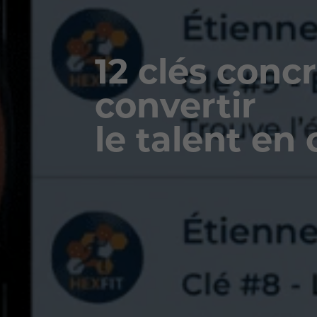
12 clés conc
convertir
le talent en 