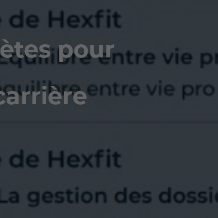
rètes pour
carrière