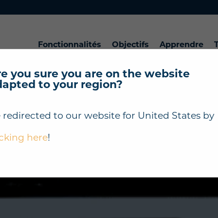
Fonctionnalités
Objectifs
Apprendre
T
e you sure you are on the website
dapted to your region?
 redirected to our website for
United States
by
icking here
!