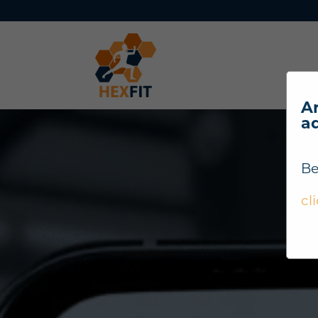
Ar
a
Be
cl