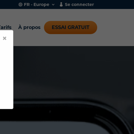
FR - Europe
Se connecter
arifs
À propos
ESSAI GRATUIT
×