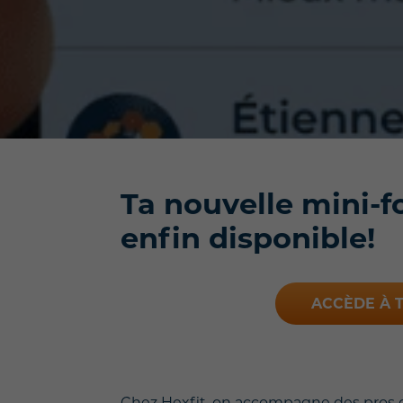
Ta nouvelle mini-f
enfin disponible!
ACCÈDE À T
Chez Hexfit, on accompagne des pros de