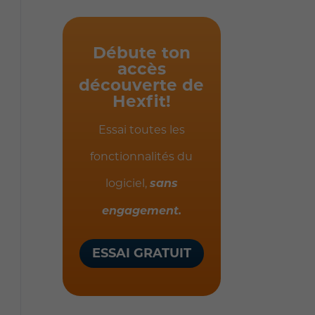
Débute ton
accès
découverte de
Hexfit!
Essai toutes les
fonctionnalités du
logiciel,
sans
engagement.
ESSAI GRATUIT