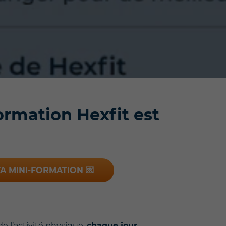
ormation Hexfit est
A MINI-FORMATION 💌
 l’activité physique,
chaque jour
.