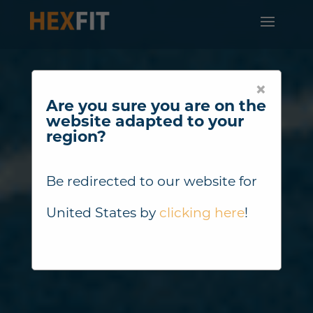
×
Are you sure you are on the
website adapted to your
region?
Be redirected to our website for
United States
by
clicking here
!