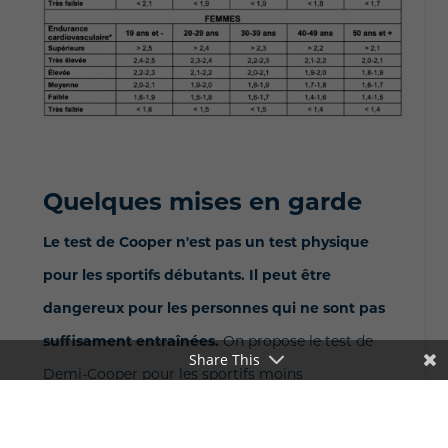
Quelques mises en garde
Le test de Cooper n'est pas un test physique
pour les sportifs débutants. Il peut être
dangereux pour les personnes qui ne sont pas
suffisament entraînées.
On propose le test de
Share This
Demi-Cooper pour les sportifs moins
expérimentés, qui consiste à faire le même
exercice, mais sur un temps réduit de 6 min.