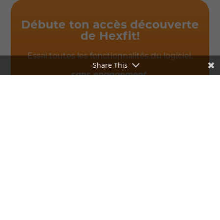
Débute ton accès découverte
de Hexfit!
Essai toutes les fonctionnalités du logiciel,
Share This
sans engagement.
ESSAI GRATUIT
Articles récents
Hexfit s'intègre à Sportigo : le suivi premium entre
dans la salle
Hexfit et Xplor (Deciplus + Resamania) redéfinissent