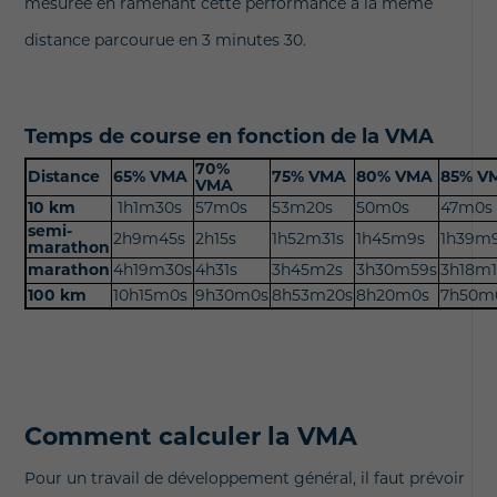
mesurée en ramenant cette performance à la même
distance parcourue en 3 minutes 30.
Temps de course en fonction de la VMA
70%
Distance
65% VMA
75% VMA
80% VMA
85% V
VMA
10 km
1h1m30s
57m0s
53m20s
50m0s
47m0s
semi-
2h9m45s
2h15s
1h52m31s
1h45m9s
1h39m
marathon
marathon
4h19m30s
4h31s
3h45m2s
3h30m59s
3h18m1
100 km
10h15m0s
9h30m0s
8h53m20s
8h20m0s
7h50m
Comment calculer la VMA
Pour un travail de développement général, il faut prévoir