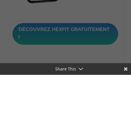
DÉCOUVREZ HEXFIT GRATUITEMENT
!
Share This
Pousse tes
connaissances
plus loin avec Hexfit!
👇