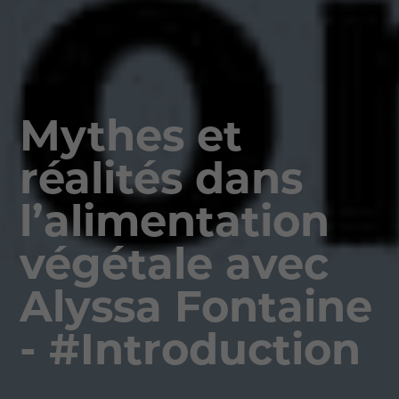
Mythes et
réalités dans
l’alimentation
végétale avec
Alyssa Fontaine
- #Introduction