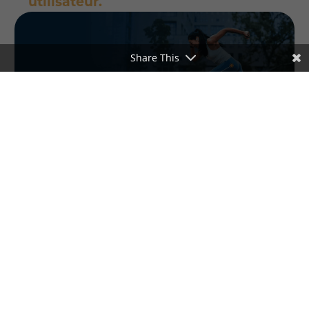
utilisateur.
Share This
Hexfit Lab : la centrale de tests
physiques qui tient dans la main