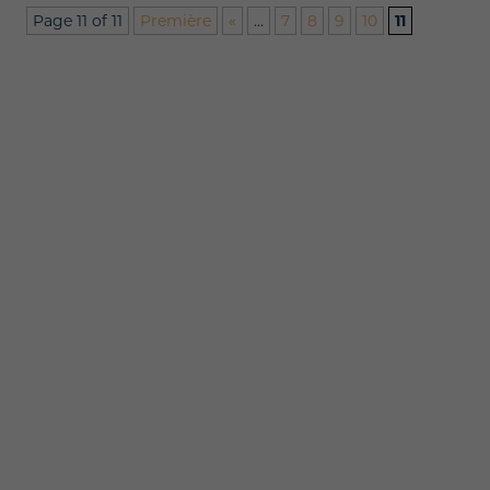
Page 11 of 11
Première
«
...
7
8
9
10
11