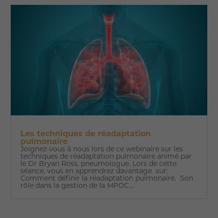
Les techniques de réadaptation
pulmonaire
Joignez-vous à nous lors de ce webinaire sur les
techniques de réadaptation pulmonaire animé par
le Dr Bryan Ross, pneumologue. Lors de cette
séance, vous en apprendrez davantage sur:
Comment définir la réadaptation pulmonaire. Son
rôle dans la gestion de la MPOC....