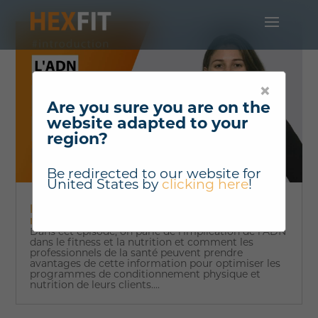
×
Are you sure you are on the
website adapted to your
region?
Be redirected to our website for
United States
by
clicking here
!
L'implication de l'ADN dans le fitness et la
nutrition avec Ève Dubois - #Introduction
Dans cet épisode, on parle de l’implication de l’ADN
dans le fitness et la nutrition et comment les
professionnels de la santé peuvent prendre
avantages de cette information pour optimiser les
programmes de conditionnement physique et
nutrition de leurs clients....