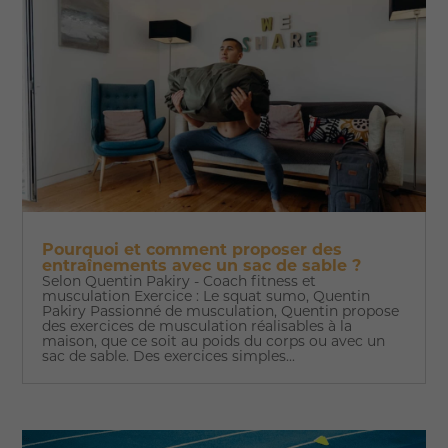
Pourquoi et comment proposer des
entraînements avec un sac de sable ?
Selon Quentin Pakiry - Coach fitness et
musculation Exercice : Le squat sumo, Quentin
Pakiry Passionné de musculation, Quentin propose
des exercices de musculation réalisables à la
maison, que ce soit au poids du corps ou avec un
sac de sable. Des exercices simples...