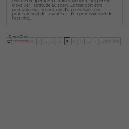
test de récupération cardio-vasculaire qui permet
d’évaluer l’aptitude au sport. Le test doit être
pratiqué sous le contrôle d’un médecin, d'un
professionnel de la santé ou d'un professionnel de
l’activité...
Page 7 of
12
Première
«
...
5
6
7
8
9
...
»
Dernière