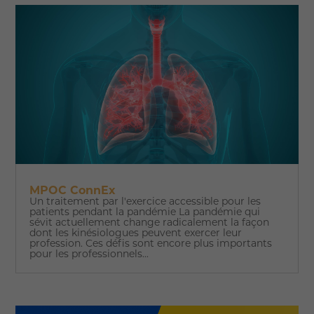
MPOC ConnEx
Un traitement par l'exercice accessible pour les
patients pendant la pandémie La pandémie qui
sévit actuellement change radicalement la façon
dont les kinésiologues peuvent exercer leur
profession. Ces défis sont encore plus importants
pour les professionnels...