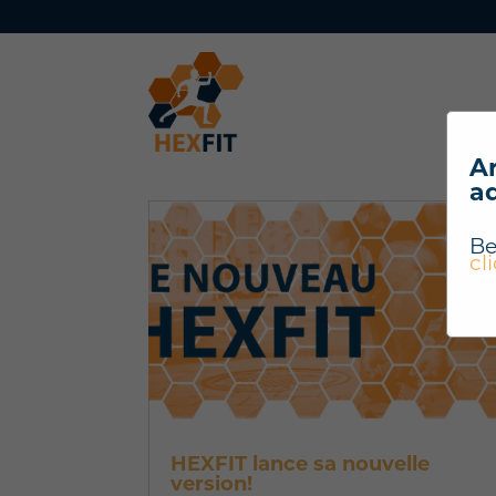
Ar
a
Be
cl
HEXFIT lance sa nouvelle
version!