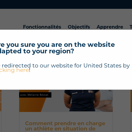
Fonctionnalités
Objectifs
Apprendre
T
e you sure you are on the website
dapted to your region?
 redirected to our website for
United States
by
icking here
!
Comment prendre en charge
un athlète en situation de