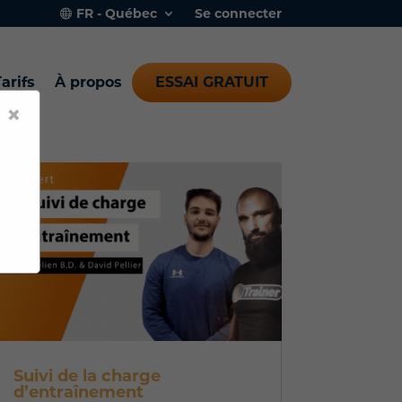
FR - Québec
Se connecter
arifs
À propos
ESSAI GRATUIT
×
Suivi de la charge
d’entraînement