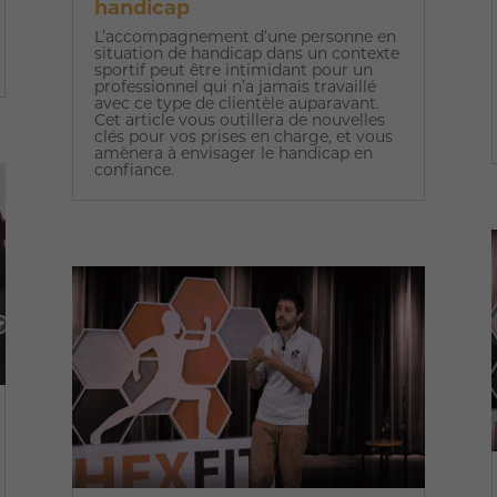
handicap
L’accompagnement d’une personne en
situation de handicap dans un contexte
sportif peut être intimidant pour un
professionnel qui n’a jamais travaillé
avec ce type de clientèle auparavant.
Cet article vous outillera de nouvelles
clés pour vos prises en charge, et vous
amènera à envisager le handicap en
confiance.