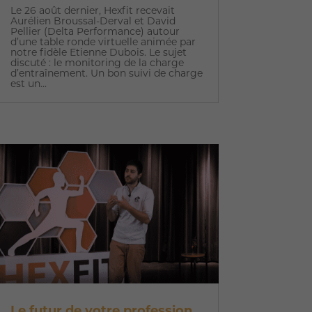
Le 26 août dernier, Hexfit recevait
Aurélien Broussal-Derval et David
Pellier (Delta Performance) autour
d’une table ronde virtuelle animée par
notre fidèle Etienne Dubois. Le sujet
discuté : le monitoring de la charge
d’entraînement. Un bon suivi de charge
est un...
Le futur de votre profession