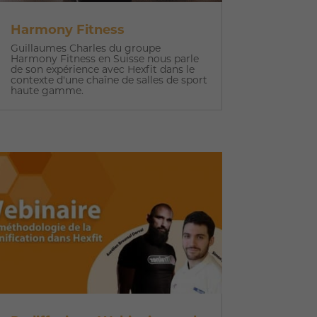
Harmony Fitness
Guillaumes Charles du groupe
Harmony Fitness en Suisse nous parle
de son expérience avec Hexfit dans le
contexte d'une chaîne de salles de sport
haute gamme.