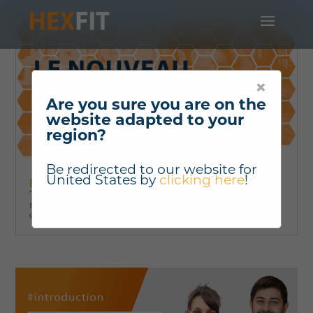
×
Are you sure you are on the
website adapted to your
region?
Be redirected to our website for
United States
by
clicking here
!
HEXFIT lance sa nouvelle version!
7 ans après son premier lancement, Hexfit fait peau
neuve dans sa toute nouvelle version 2022
entièrement repensée, enrichie et ultra-simplifiée.