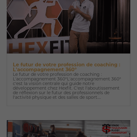
Le futur de votre profession de coaching :
L'accompagnement 360°
Le futur de votre profession de coaching :
L'accompagnement 360°L'accompagnement 360°
c'est la vision centrale qui guide notre
développement chez Hexfit. C'est l'aboutissement
de réflexion sur le futur des professionnels de
l'activité physique et des salles de sport....