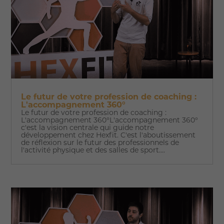
Le futur de votre profession de coaching :
L'accompagnement 360°
Le futur de votre profession de coaching :
L'accompagnement 360°L'accompagnement 360°
c'est la vision centrale qui guide notre
développement chez Hexfit. C'est l'aboutissement
de réflexion sur le futur des professionnels de
l'activité physique et des salles de sport....