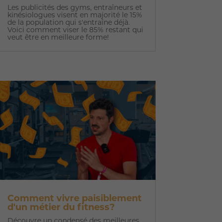
Les publicités des gyms, entraîneurs et
kinésiologues visent en majorité le 15%
de la population qui s'entraîne déjà.
Voici comment viser le 85% restant qui
veut être en meilleure forme!
Comment vivre paisiblement
d'un métier du fitness?
Découvre un condensé des meilleures