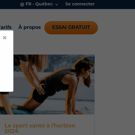
FR - Québec
Se connecter
arifs
À propos
ESSAI GRATUIT
×
Le sport santé à l'horizon
2024