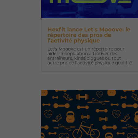
Hexfit lance Let's Mooove: le
répertoire des pros de
l’activité physique
Let's Mooove est un répertoire pour
aider la population à trouver des
entraîneurs, kinésiologues ou tout
autre pro de l'activité physique qualifié!