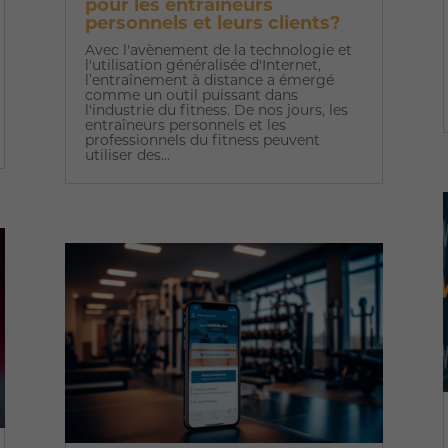
pour les entraîneurs
personnels et leurs clients?
Avec l'avènement de la technologie et
l'utilisation généralisée d'Internet,
l’entraînement à distance a émergé
comme un outil puissant dans
l'industrie du fitness. De nos jours, les
entraîneurs personnels et les
professionnels du fitness peuvent
utiliser des...