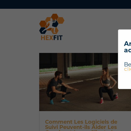
Ar
a
Be
cl
Comment Les Logiciels de
Suivi Peuvent-ils Aider Les