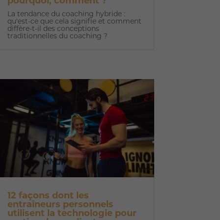
pourquoi, comment ?
La tendance du coaching hybride :
qu'est-ce que cela signifie et comment
diffère-t-il des conceptions
traditionnelles du coaching ?
12 façons dont les
entraîneurs personnels
utilisent la technologie pour