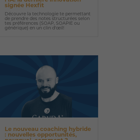
l’IA: la dernière innovation
signée Hexfit
Découvre la technologie te permettant
de prendre des notes structurées selon
tes préférences (SOAP, SOAPIE ou
générique) en un clin d'œil!
Le nouveau coaching hybride
: nouvelles opportunités,