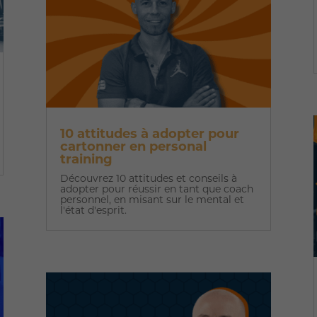
10 attitudes à adopter pour
cartonner en personal
training
Découvrez 10 attitudes et conseils à
adopter pour réussir en tant que coach
personnel, en misant sur le mental et
l'état d'esprit.