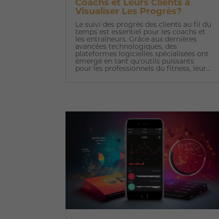
Coachs et Leurs Clients à
Visualiser Les Progrès?
Le suivi des progrès des clients au fil du
temps est essentiel pour les coachs et
les entraîneurs. Grâce aux dernières
avancées technologiques, des
plateformes logicielles spécialisées ont
émergé en tant qu'outils puissants
pour les professionnels du fitness, leur...