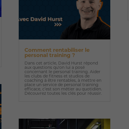
Comment rentabiliser le
personal training ?
Dans cet article, David Hurst répond
aux questions qu'on lui a posé
concernant le personal training. Aider
les clubs de fitness et studios de
coaching à être rentables, à mettre en
place un service de personal training
efficace, c’est son métier au quotidien.
Découvrez toutes les clés pour réussir.