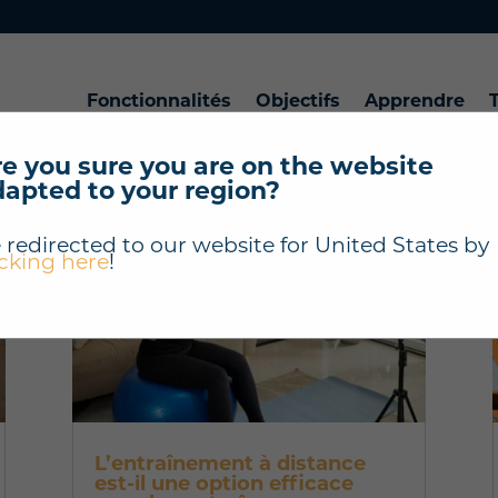
Fonctionnalités
Objectifs
Apprendre
T
e you sure you are on the website
dapted to your region?
 redirected to our website for
United States
by
icking here
!
L’entraînement à distance
est-il une option efficace