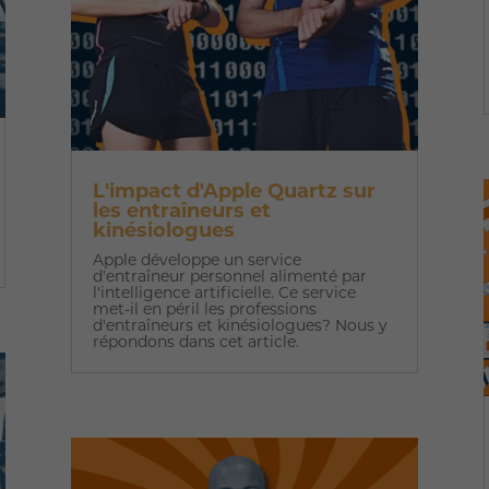
L'impact d'Apple Quartz sur
les entraîneurs et
kinésiologues
Apple développe un service
d'entraîneur personnel alimenté par
l'intelligence artificielle. Ce service
met-il en péril les professions
d'entraîneurs et kinésiologues? Nous y
répondons dans cet article.