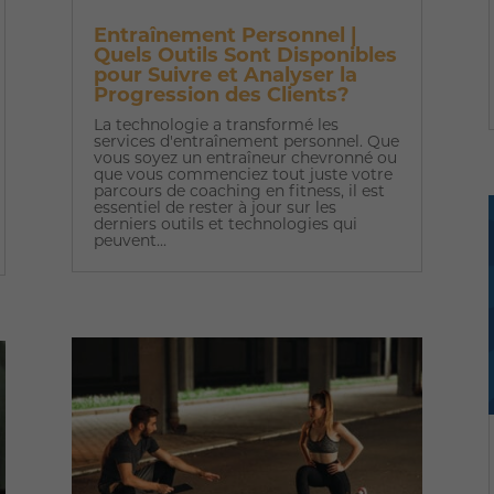
Entraînement Personnel |
Quels Outils Sont Disponibles
pour Suivre et Analyser la
Progression des Clients?
La technologie a transformé les
services d'entraînement personnel. Que
vous soyez un entraîneur chevronné ou
que vous commenciez tout juste votre
parcours de coaching en fitness, il est
essentiel de rester à jour sur les
derniers outils et technologies qui
peuvent...