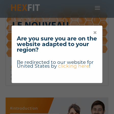
×
Are you sure you are on the
website adapted to your
region?
Be redirected to our website for
United States
by
clicking here
!
HEXFIT lance sa nouvelle version!
7 ans après son premier lancement, Hexfit fait peau
neuve dans sa toute nouvelle version 2022
entièrement repensée, enrichie et ultra-simplifiée.