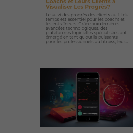
Coachs et Leurs Clients à
Visualiser Les Progrès?
Le suivi des progrès des clients au fil du
temps est essentiel pour les coachs et
les entraîneurs. Grâce aux dernières
avancées technologiques, des
plateformes logicielles spécialisées ont
émergé en tant qu'outils puissants
pour les professionnels du fitness, leur...