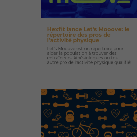
Hexfit lance Let's Mooove: le
répertoire des pros de
l’activité physique
Let's Mooove est un répertoire pour
aider la population à trouver des
entraîneurs, kinésiologues ou tout
autre pro de l'activité physique qualifié!