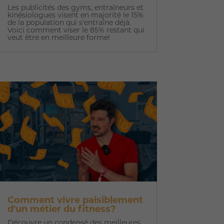
Les publicités des gyms, entraîneurs et
kinésiologues visent en majorité le 15%
de la population qui s'entraîne déjà.
Voici comment viser le 85% restant qui
veut être en meilleure forme!
Comment vivre paisiblement
d'un métier du fitness?
Découvre un condensé des meilleures