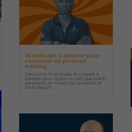
10 attitudes à adopter pour
cartonner en personal
training
Découvrez 10 attitudes et conseils à
adopter pour réussir en tant que coach
personnel, en misant sur le mental et
l'état d'esprit.