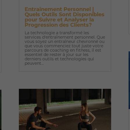
Entraînement Personnel |
Quels Outils Sont Disponibles
pour Suivre et Analyser la
Progression des Clients?
La technologie a transformé les
services d'entraînement personnel. Que
vous soyez un entraîneur chevronné ou
que vous commenciez tout juste votre
parcours de coaching en fitness, il est
essentiel de rester à jour sur les
derniers outils et technologies qui
peuvent...