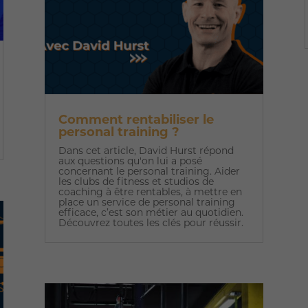
Comment rentabiliser le
personal training ?
Dans cet article, David Hurst répond
aux questions qu'on lui a posé
concernant le personal training. Aider
les clubs de fitness et studios de
coaching à être rentables, à mettre en
place un service de personal training
efficace, c’est son métier au quotidien.
Découvrez toutes les clés pour réussir.