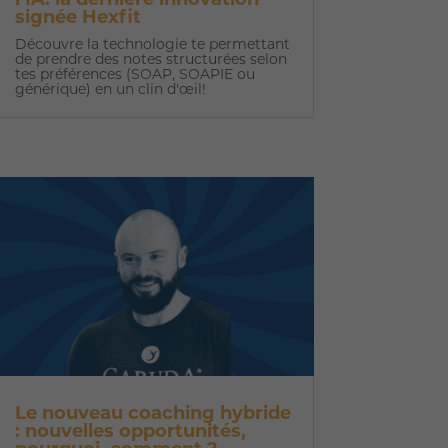
l’IA: la dernière innovation
signée Hexfit
Découvre la technologie te permettant
de prendre des notes structurées selon
tes préférences (SOAP, SOAPIE ou
générique) en un clin d'œil!
Le nouveau coaching hybride
: nouvelles opportunités,