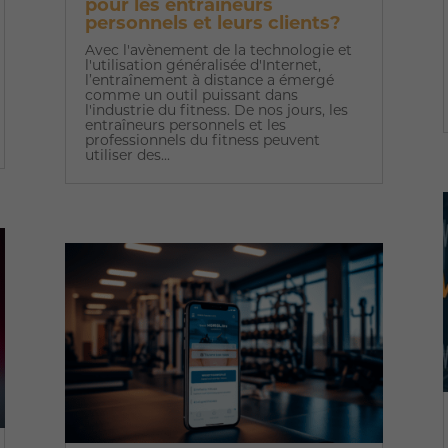
pour les entraîneurs
personnels et leurs clients?
Avec l'avènement de la technologie et
l'utilisation généralisée d'Internet,
l’entraînement à distance a émergé
comme un outil puissant dans
l'industrie du fitness. De nos jours, les
entraîneurs personnels et les
professionnels du fitness peuvent
utiliser des...