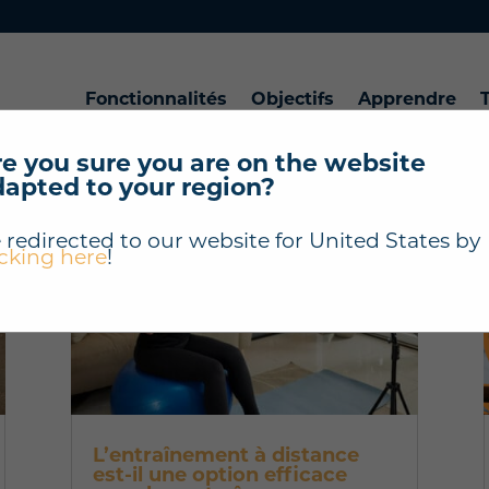
Fonctionnalités
Objectifs
Apprendre
T
e you sure you are on the website
dapted to your region?
 redirected to our website for
United States
by
icking here
!
L’entraînement à distance
est-il une option efficace