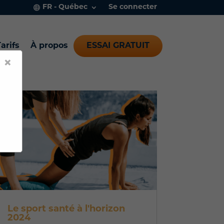
FR - Québec
Se connecter
arifs
À propos
ESSAI GRATUIT
×
Le sport santé à l'horizon
2024