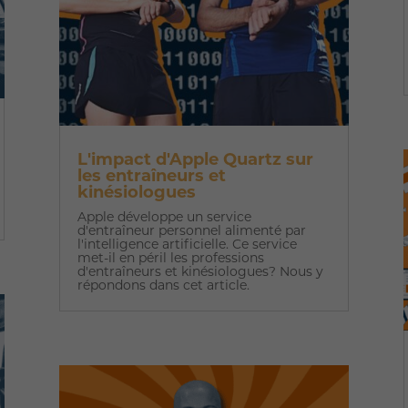
L'impact d'Apple Quartz sur
les entraîneurs et
kinésiologues
Apple développe un service
d'entraîneur personnel alimenté par
l'intelligence artificielle. Ce service
met-il en péril les professions
d'entraîneurs et kinésiologues? Nous y
répondons dans cet article.