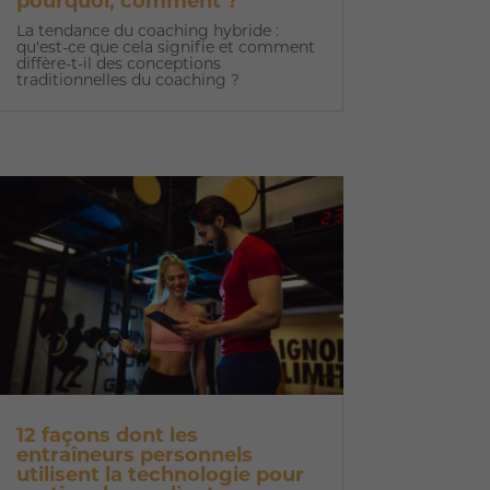
pourquoi, comment ?
La tendance du coaching hybride :
qu'est-ce que cela signifie et comment
diffère-t-il des conceptions
traditionnelles du coaching ?
12 façons dont les
entraîneurs personnels
utilisent la technologie pour