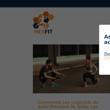
Ar
a
Be
cl
Comment Les Logiciels de
Suivi Peuvent-ils Aider Les