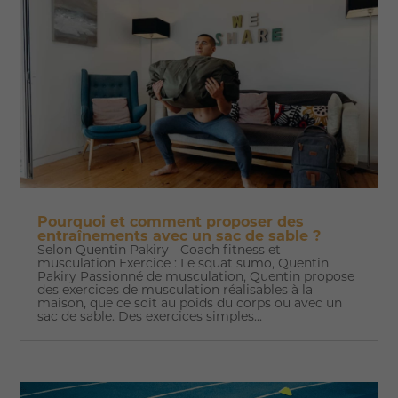
Pourquoi et comment proposer des
entraînements avec un sac de sable ?
Selon Quentin Pakiry - Coach fitness et
musculation Exercice : Le squat sumo, Quentin
Pakiry Passionné de musculation, Quentin propose
des exercices de musculation réalisables à la
maison, que ce soit au poids du corps ou avec un
sac de sable. Des exercices simples...