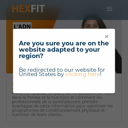
×
Are you sure you are on the
website adapted to your
region?
Be redirected to our website for
United States
by
clicking here
!
L'implication de l'ADN dans le fitness et la
nutrition avec Ève Dubois - #Introduction
Dans cet épisode, on parle de l’implication de l’ADN
dans le fitness et la nutrition et comment les
professionnels de la santé peuvent prendre
avantages de cette information pour optimiser les
programmes de conditionnement physique et
nutrition de leurs clients....