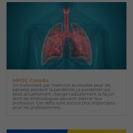
MPOC ConnEx
Un traitement par l'exercice accessible pour les
patients pendant la pandémie La pandémie qui
sévit actuellement change radicalement la façon
dont les kinésiologues peuvent exercer leur
profession. Ces défis sont encore plus importants
pour les professionnels...