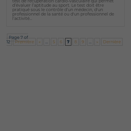
test de récupération cardio-vasculaire qui permet
d’évaluer l’aptitude au sport. Le test doit être
pratiqué sous le contrôle d’un médecin, d'un
professionnel de la santé ou d'un professionnel de
l’activité...
Page 7 of
12
Première
«
...
5
6
7
8
9
...
»
Dernière