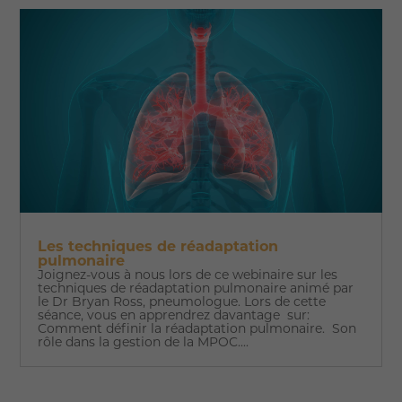
Les techniques de réadaptation
pulmonaire
Joignez-vous à nous lors de ce webinaire sur les
techniques de réadaptation pulmonaire animé par
le Dr Bryan Ross, pneumologue. Lors de cette
séance, vous en apprendrez davantage sur:
Comment définir la réadaptation pulmonaire. Son
rôle dans la gestion de la MPOC....