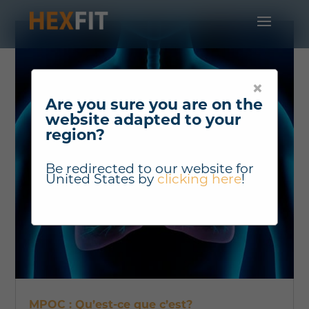
×
Are you sure you are on the
website adapted to your
region?
Be redirected to our website for
United States
by
clicking here
!
MPOC : Qu’est-ce que c’est?