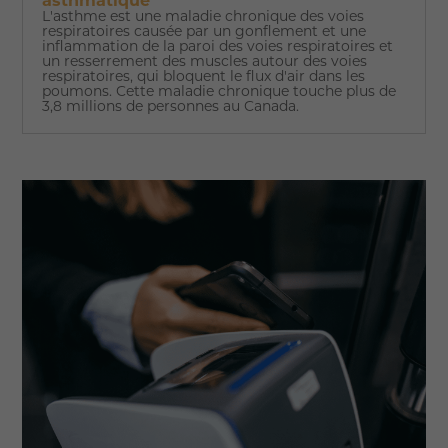
asthmatique
L'asthme est une maladie chronique des voies
respiratoires causée par un gonflement et une
inflammation de la paroi des voies respiratoires et
un resserrement des muscles autour des voies
respiratoires, qui bloquent le flux d'air dans les
poumons. Cette maladie chronique touche plus de
3,8 millions de personnes au Canada.