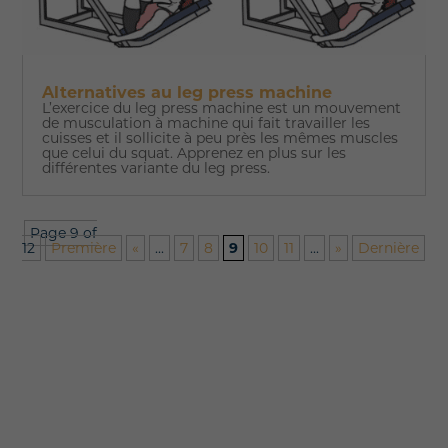
Alternatives au leg press machine
L’exercice du leg press machine est un mouvement
de musculation à machine qui fait travailler les
cuisses et il sollicite à peu près les mêmes muscles
que celui du squat. Apprenez en plus sur les
différentes variante du leg press.
Page 9 of
12
Première
«
...
7
8
9
10
11
...
»
Dernière