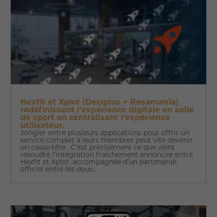
Hexfit et Xplor (Deciplus + Resamania)
redéfinissent l’expérience digitale en salle
de sport en centralisant l’expérience
utilisateur.
Jongler entre plusieurs applications pour offrir un
service complet à leurs membres peut vite devenir
un casse-tête. C’est précisément ce que vient
résoudre l’intégration fraîchement annoncée entre
Hexfit et Xplor, accompagnée d’un partenariat
officiel entre les deux...