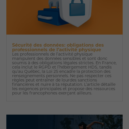
Sécurité des données: obligations des
professionnels de l’activité physique
Les professionnels de l’activité physique
manipulent des données sensibles et sont donc
soumis à des obligations légales strictes. En France,
cela inclut le RGPD et l’hébergement HDS, tandis
qu’au Québec, la Loi 25 encadre la protection des
renseignements personnels. Ne pas respecter ces
règles peut entraîner de lourdes sanctions
financières et nuire à ta réputation. L’article détaille
les exigences principales et propose des ressources
pour les francophones exerçant ailleurs.