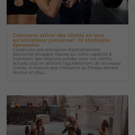
Comment attirer des clients en tant
qu'entraîneur personnel : 10 stratégies
éprouvées
Construire une entreprise d'entraînement
personnel prospère repose sur votre capacité à
maintenir des relations solides avec vos clients
actuels tout en attirant régulièrement de nouveaux
clients. À mesure que l’industrie du fitness devient
de plus en plus...