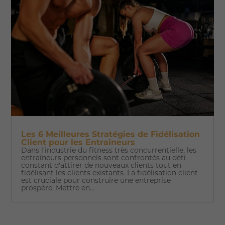
Les 6 Meilleures Stratégies de Fidélisation
Client pour les Entraîneurs
Dans l'industrie du fitness très concurrentielle, les
entraîneurs personnels sont confrontés au défi
constant d'attirer de nouveaux clients tout en
fidélisant les clients existants. La fidélisation client
est cruciale pour construire une entreprise
prospère. Mettre en...