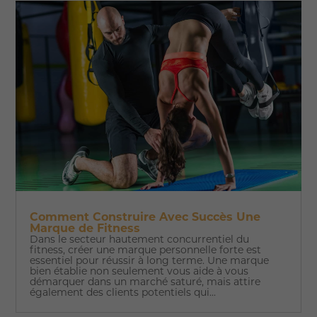
Comment Construire Avec Succès Une
Marque de Fitness
Dans le secteur hautement concurrentiel du
fitness, créer une marque personnelle forte est
essentiel pour réussir à long terme. Une marque
bien établie non seulement vous aide à vous
démarquer dans un marché saturé, mais attire
également des clients potentiels qui...