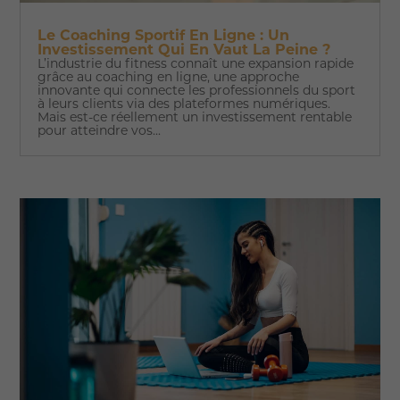
Le Coaching Sportif En Ligne : Un
Investissement Qui En Vaut La Peine ?
L’industrie du fitness connaît une expansion rapide
grâce au coaching en ligne, une approche
innovante qui connecte les professionnels du sport
à leurs clients via des plateformes numériques.
Mais est-ce réellement un investissement rentable
pour atteindre vos...