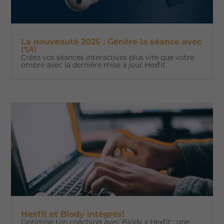
La nouveauté 2025 : Génère la séance avec
l’IA!
Créez vos séances interactives plus vite que votre
ombre avec la dernière mise à jour Hexfit
Hexfit et Biody intégrés!
Optimise ton coaching avec Biody x Hexfit : une