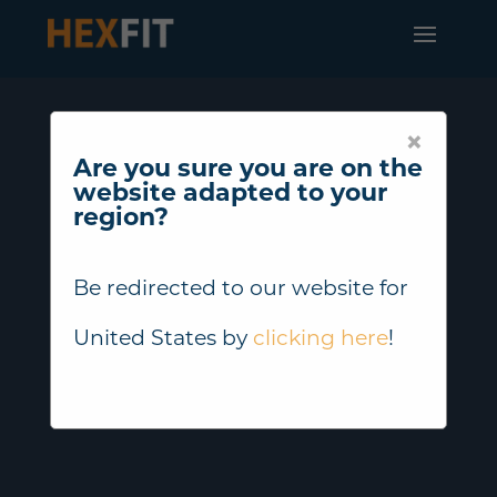
×
Are you sure you are on the
website adapted to your
region?
Be redirected to our website for
United States
by
clicking here
!