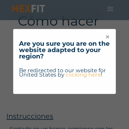
Cómo hacer
"Elevación
×
lateral de
Are you sure you are on the
website adapted to your
brazos en
region?
posición
Be redirected to our website for
United States
by
clicking here
!
sentada" ?
Instrucciones