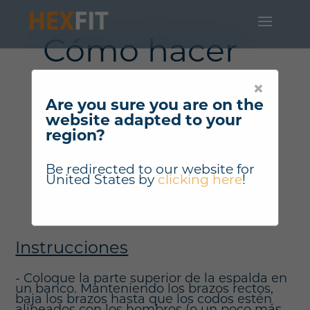
Cómo hacer
"Tirar de las
×
mancuernas
Are you sure you are on the
website adapted to your
con los brazos
region?
estirados" ?
Be redirected to our website for
United States
by
clicking here
!
Instrucciones
- Coloque la parte superior de la espalda en
un banco. Manteniendo los brazos rectos,
baja los brazos hasta que los codos estén
alineados con los hombros (o un poco más