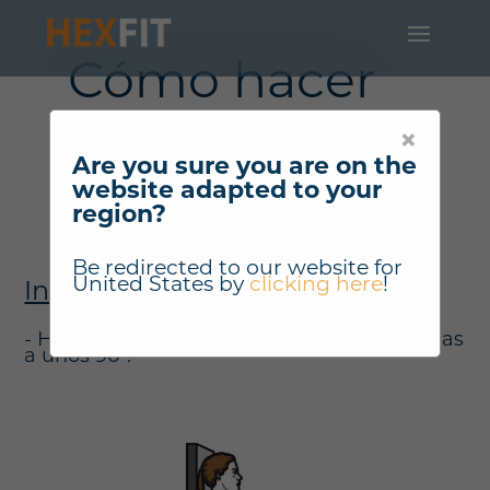
Cómo hacer
"Silla en la
×
pared" ?
Are you sure you are on the
website adapted to your
region?
Be redirected to our website for
United States
by
clicking here
!
Instrucciones
- Haz la silla en una pared. Caderas y rodillas
a unos 90º.