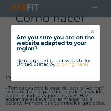
Cómo hacer
"Ab Mat
×
Butterfly Sit-
Are you sure you are on the
website adapted to your
Up" ?
region?
Be redirected to our website for
United States
by
clicking here
!
Instrucciones
- Tumbado sobre la espalda, con la "Ab Mat"
colocada bajo la parte inferior de la espalda,
doble las rodillas y junte los pies. Haz
abdominales llevando las manos hacia
delante. Mantén los abdominales apretados.