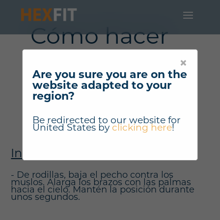
Cómo hacer
"Estiramiento
×
del dorsal
Are you sure you are on the
website adapted to your
ancho" ?
region?
Be redirected to our website for
United States
by
clicking here
!
Instrucciones
- De rodillas, baja el pecho contra los
muslos. Alarga los brazos con las palmas
hacia el cielo. Mantén la posición durante
unos segundos.