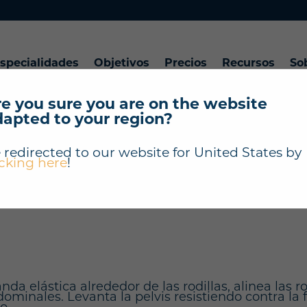
specialidades
Objetivos
Precios
Recursos
So
e you sure you are on the website
dapted to your region?
"Puente con elásti
 redirected to our website for
United States
by
icking here
!
" ?
 elástica alrededor de las rodillas, alinea las rodi
minales. Levanta la pelvis resistiendo contra la fu