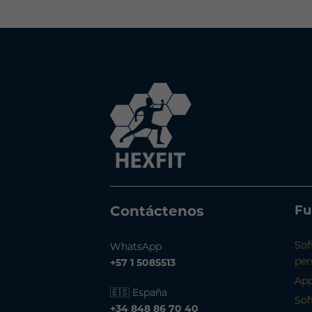
Contáctenos
Fu
Sof
WhatsApp
per
+57 1 5085513
App
🇪🇸 España
Sof
+34 848 86 70 40