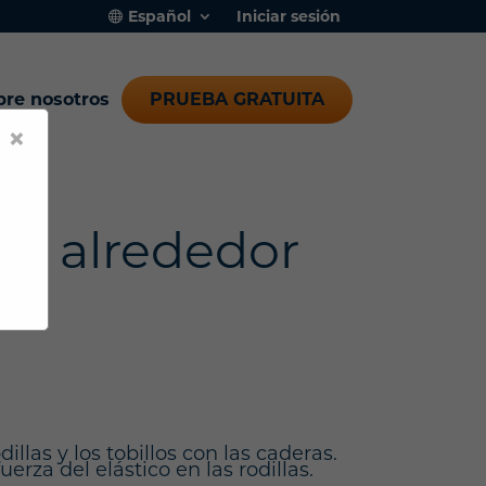
Español
Iniciar sesión
bre nosotros
PRUEBA GRATUITA
×
co alrededor
llas y los tobillos con las caderas.
erza del elástico en las rodillas.