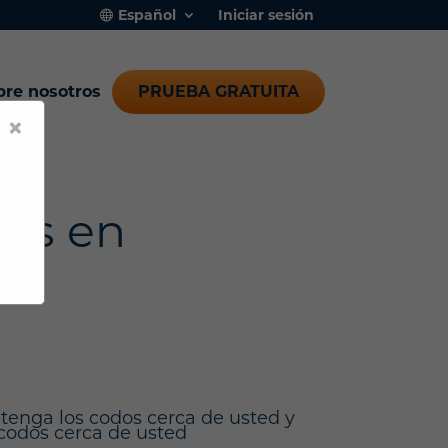
Español
Iniciar sesión
bre nosotros
PRUEBA GRATUITA
×
eps en
tenga los codos cerca de usted y
codos cerca de usted