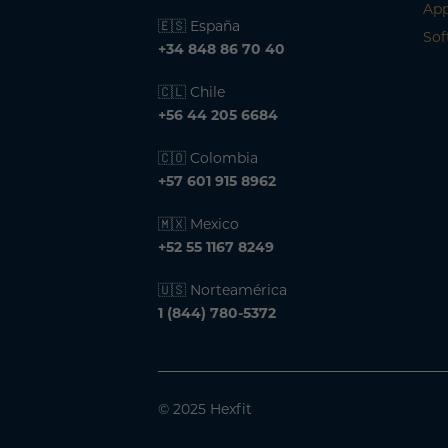
App
🇪🇸 España
Sof
+34 848 86 70 40
🇨🇱 Chile
+56 44 205 6684
🇨🇴 Colombia
+57 601 915 8962
🇲🇽 Mexico
+52 55 1167 8249
🇺🇸 Norteamérica
1 (844) 780-5372
© 2025 Hexfit