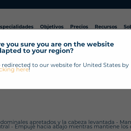
specialidades
Objetivos
Precios
Recursos
So
e you sure you are on the website
dapted to your region?
"Extensión de tríc
 redirected to our website for
United States
by
icking here
!
abdominales apretados y la cabeza levantada - Man
tral - Empuje hacia abajo mientras mantiene los 