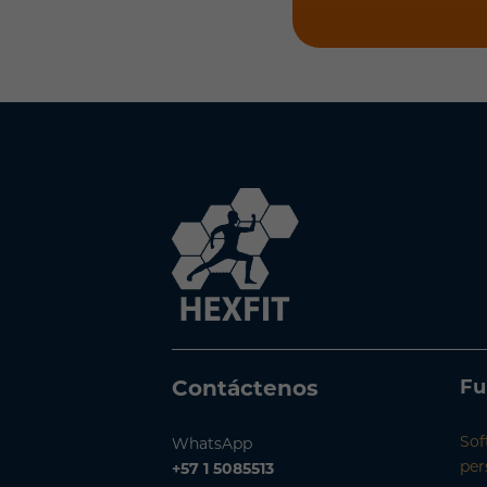
Contáctenos
Fu
Sof
WhatsApp
per
+57 1 5085513