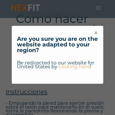
Cómo hacer
"Flexibilidad /
×
Estiramiento
Are you sure you are on the
website adapted to your
de la
region?
pantorrilla" ?
Be redirected to our website for
United States
by
clicking here
!
Instrucciones
- Empujando la pared para ejercer presión
sobre el talón para mantenerlo en el suelo,
estira la pantorrilla flexionando la pierna y
alargándola.