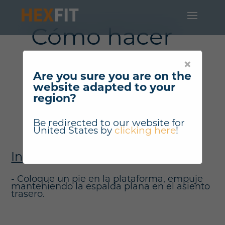
Cómo hacer
"Prensa de 1
×
pierna
Are you sure you are on the
website adapted to your
inclinada" ?
region?
Be redirected to our website for
United States
by
clicking here
!
Instrucciones
- Coloque un pie en la plataforma, empuje
manteniendo la espalda plana en el asiento
trasero.