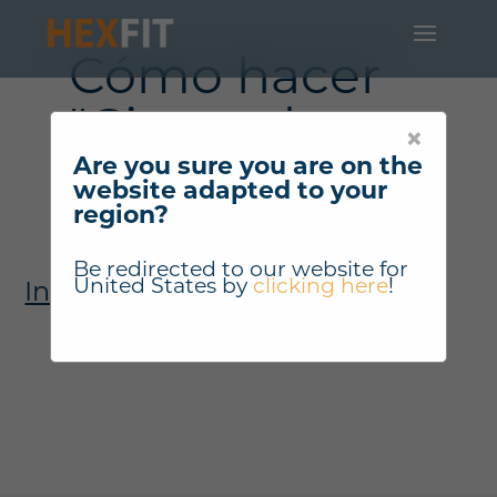
Cómo hacer
"Cintas de
×
Are you sure you are on the
correr" ?
website adapted to your
region?
Be redirected to our website for
United States
by
clicking here
!
Instrucciones