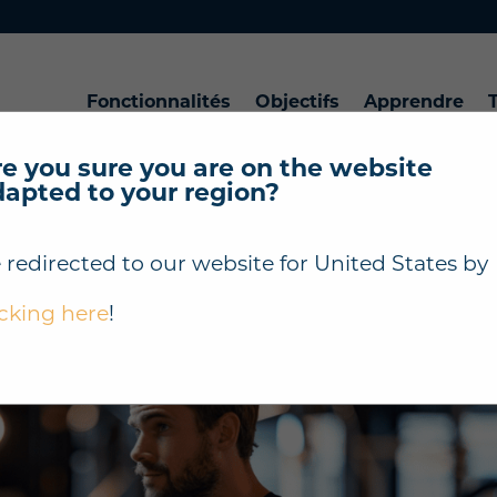
Fonctionnalités
Objectifs
Apprendre
T
e you sure you are on the website
dapted to your region?
 Excellent Entraîneur | 5
 redirected to our website for
United States
by
 pour les Coachs
icking here
!