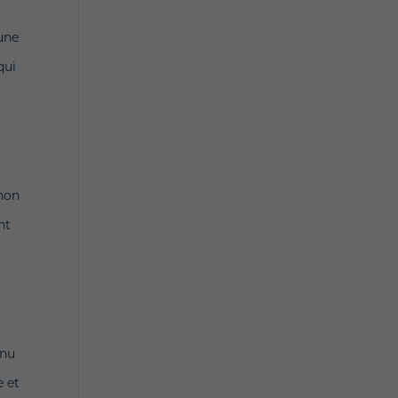
une
qui
 non
nt
enu
e et