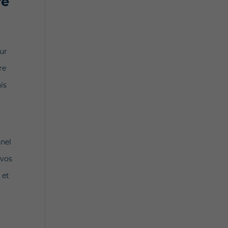
re
our
re
is
nnel
 vos
 et