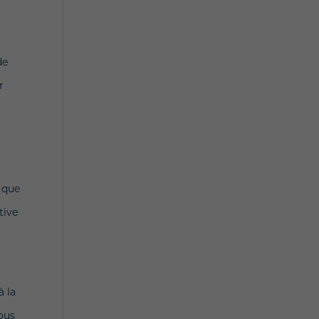
de
r
s que
tive
à la
vous