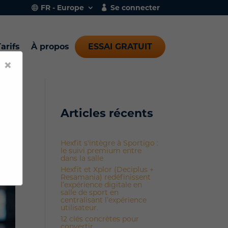
FR - Europe
Se connecter
arifs
À propos
ESSAI GRATUIT
×
Articles récents
Hexfit s'intègre à Sportigo :
le suivi premium entre
dans la salle
Hexfit et Xplor (Deciplus +
Resamania) redéfinissent
l’expérience digitale en
salle de sport en
centralisant l’expérience
utilisateur.
12 clés concrètes pour
convertir