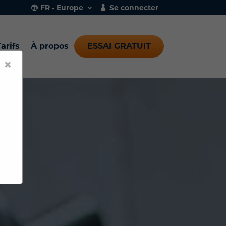
FR - Europe
Se connecter
arifs
À propos
ESSAI GRATUIT
×