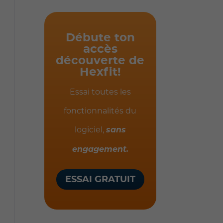
Débute ton
accès
découverte de
Hexfit!
Essai toutes les
fonctionnalités du
logiciel,
sans
engagement.
ESSAI GRATUIT