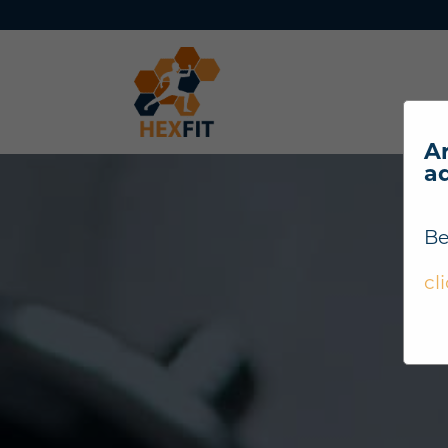
Ar
a
Be
cl