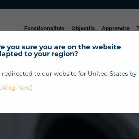
Fonctionnalités
Objectifs
Apprendre
T
e you sure you are on the website
dapted to your region?
 redirected to our website for
United States
by
icking here
!