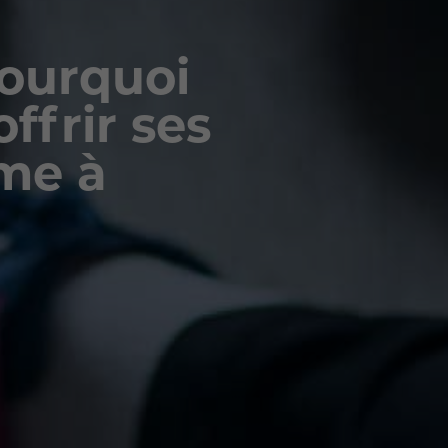
Pourquoi
ffrir ses
me à