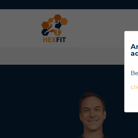
Ar
a
Be
cl