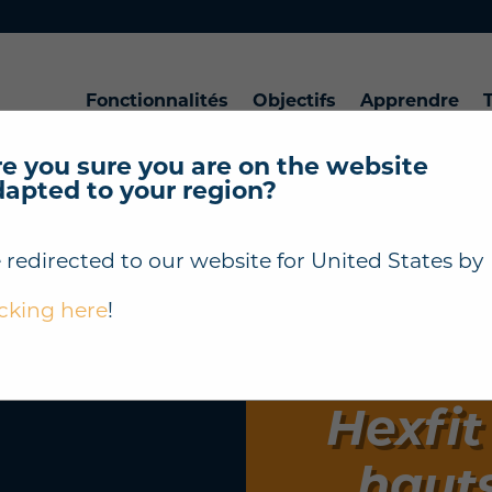
Fonctionnalités
Objectifs
Apprendre
T
e you sure you are on the website
dapted to your region?
 redirected to our website for
United States
by
icking here
!
Hexfit
haut