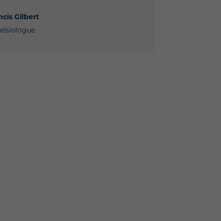
ncis Gilbert
nésiologue