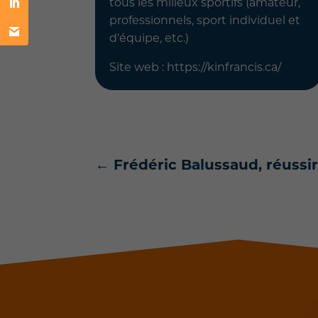
tous les milieux sportifs (amateur,
professionnels, sport individuel et
d’équipe, etc.)
Site web : https://kinfrancis.ca/
←
Frédéric Balussaud, réussi