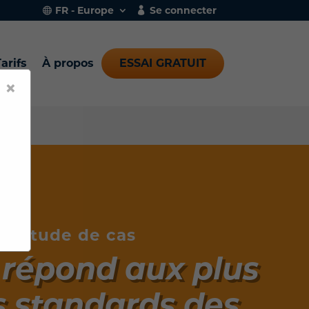
FR - Europe
Se connecter
arifs
À propos
ESSAI GRATUIT
×
Étude de cas
 répond aux plus
s standards des