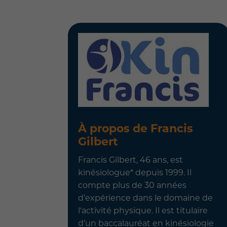
À propos de Francis
Gilbert
Francis Gilbert, 46 ans, est
kinésiologue* depuis 1999. Il
compte plus de 30 années
d’expérience dans le domaine de
l‘activité physique. Il est titulaire
d’un baccalauréat en kinésiologie